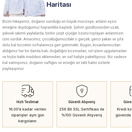
Haritası
Bizim hikayemiz, doğanın sunduğu en büyük mucizeye, arıların eşsiz
emeğine duyduğumuz hayranlıkla başladı. Şehrin gürültüsünden uzak,
yüksek rakımlı yaylalarda, binbir çeşit çiçeğin özünü toplayan arılarımızın
izini sürdük. Amacımız; çocukluğumuzdaki o gerçek, genzi yakan ve şifa
dolu bal lezzetini sofralarınıza geri getirmekti. Bugün, kovanlarımızdan
aldığımız her bir damla balı; doğallığını bozmadan, ısıl işlem uygulamadan
ve hiçbir katkı maddesi eklemeden, en saf haliyle paketliyoruz. Biz sadece
bal satmıyoruz; doğanın saflığını ve emeğin en tatlı halini sizlerle
paylaşıyoruz
Hızlı Teslimat
Güvenli Alışveriş
Güve
16.00’a kadar verilen
256 Bit SSL Sertifikası ile
Kredi kar
siparişler aynı gün
%100 Güvenli Alışveriş
güvende 
kargolanır.