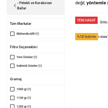
değil,
yöntemle
- Petekli ve Karakovan
Ballar
YENİ HASAT
Karakovan Balı - Bitlis
Tüm Markalar
MühendisARI (1)
%10
İndirim
1.556
₺
Filtre Seçenekleri
Yeni Ürünler (1)
İndirimli Ürünler (1)
Gramaj
1000 gr (1)
1100 gr (1)
1200 gr (1)