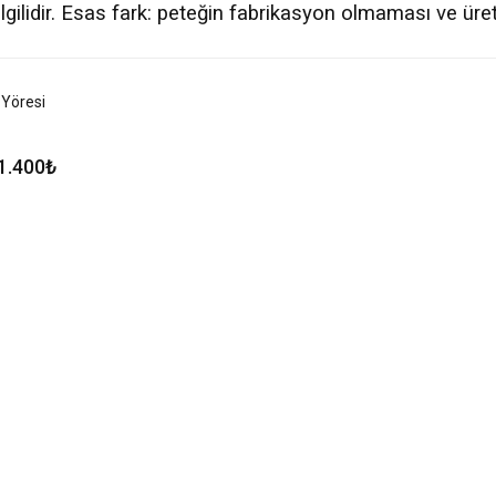
ilgilidir. Esas fark: peteğin fabrikasyon olmaması ve ü
 Yöresi
1.400
₺