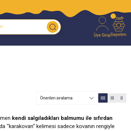
O!
Sepetim
Üye Girişi
amamen
kendi salgıladıkları balmumu ile sıfırdan
urada “karakovan” kelimesi sadece kovanın rengiyle