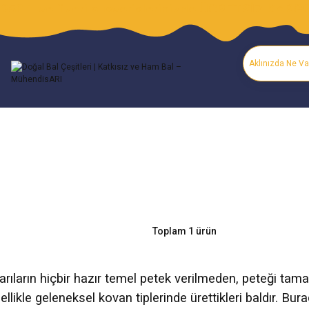
250 tl ve üzeri alışverişlerinizde ÜCRETSİZ KARG
Toplam 1 ürün
 arıların hiçbir hazır temel petek verilmeden, peteği t
llikle geleneksel kovan tiplerinde ürettikleri baldır. B