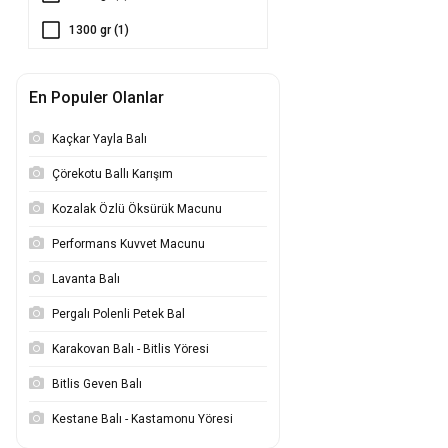
1300 gr (1)
1400 gr (1)
En Populer Olanlar
1500 gr (1)
Kaçkar Yayla Balı
Çörekotu Ballı Karışım
Kozalak Özlü Öksürük Macunu
Performans Kuvvet Macunu
Lavanta Balı
Pergalı Polenli Petek Bal
Karakovan Balı - Bitlis Yöresi
Bitlis Geven Balı
Kestane Balı - Kastamonu Yöresi