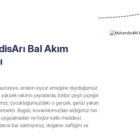
isArı Bal Akım
ı
ucizeye, arıların eşsiz emeğine duyduğumuz
 yüksek rakımlı yaylalarda, binbir çeşit çiçeğin
cımız; çocukluğumuzdaki o gerçek, genzi yakan
etirmekti. Bugün, kovanlarımızdan aldığımız her
em uygulamadan ve hiçbir katkı maddesi
dece bal satmıyoruz; doğanın saflığını ve