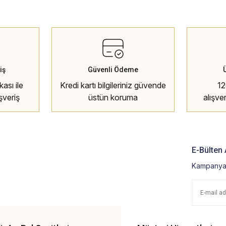
iş
Güvenli Ödeme
ası ile
Kredi kartı bilgileriniz güvende
12
şveriş
üstün koruma
alışve
E-Bülten 
Kampanya 