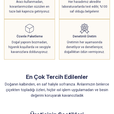
Aracı kullanmadan,
Her hasadımız akredite
kovanlarımızdan süzülen en
laboratuvarlarda test edilir, %100
taze balı kapınıza getiriyoruz.
saf olduğu belgelenir.
Özenle Paketleme
Denetimli Üretim
Doğal yapısını bozmadan,
Üretimin her aşamasında
hijyenik koşullarda ve sevgiyle
denetliyor ve denetleniyor,
kavanozlara dolduruyoruz.
doğallıktan ödün vermiyoruz.
En Çok Tercih Edilenler
Doğanın kalbinden, en saf haliyle sofranıza. Arılarımızın binlerce
çiçekten topladığı özleri, hiçbir ısıl işlem uygulamadan ve besin
değerini koruyarak kavanozladık
YENİ HASAT
YENİ HASAT
Kaçkar Yayla Balı
Çörekotu Ballı Karışım
Kozalak Özlü Öksürük Macunu