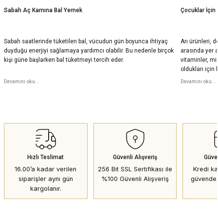
Sabah Aç Karnına Bal Yemek
Çocuklar İçin 
Sepete Ekle
Sepete Ekle
Sepete Ekle
Petek Bal
Sabah saatlerinde tüketilen bal, vücudun gün boyunca ihtiyaç
Arı ürünleri, 
duyduğu enerjiyi sağlamaya yardımcı olabilir. Bu nedenle birçok
arasında yer al
kişi güne başlarken bal tüketmeyi tercih eder.
vitaminler, m
850
₺
%10
944
₺
oldukları için
parçası olarak
Sepete Ekle
Devamını oku...
Devamını oku...
Hızlı Teslimat
Güvenli Alışveriş
Güve
16.00’a kadar verilen
256 Bit SSL Sertifikası ile
Kredi kar
siparişler aynı gün
%100 Güvenli Alışveriş
güvende 
kargolanır.