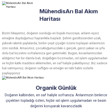
3.000
₺
1.100
₺
%10
1.222
₺
400
₺
450
₺
%10
444
₺
%10
500
₺
MühendisArı Bal Akım
Sepete Ekle
Sepete Ekle
Sepete Ekle
Sepete Ekle
Haritası
Çam Balı
Çam Ballı Karışım
Çam Ballı ApiMixGo Junior Karışım
Bizim hikayemiz, doğanın sunduğu en büyük mucizeye, arıların eşsiz
950
₺
3.100
₺
1.400
₺
emeğine duyduğumuz hayranlıkla başladı. Şehrin gürültüsünden uzak,
%10
1.056
₺
%10
1.556
₺
yüksek rakımlı yaylalarda, binbir çeşit çiçeğin özünü toplayan arılarımızın
Sepete Ekle
Sepete Ekle
Sepete Ekle
izini sürdük. Amacımız; çocukluğumuzdaki o gerçek, genzi yakan ve şifa
dolu bal lezzetini sofralarınıza geri getirmekti. Bugün, kovanlarımızdan
Çakşır Otu Ballı Karışım
Van Balı
Sedir Balı
aldığımız her bir damla balı; doğallığını bozmadan, ısıl işlem uygulamadan
ve hiçbir katkı maddesi eklemeden, en saf haliyle paketliyoruz. Biz sadece
bal satmıyoruz; doğanın saflığını ve emeğin en tatlı halini sizlerle
paylaşıyoruz
3.300
₺
1.450
₺
1.550
₺
%10
1.611
₺
%10
1.722
₺
Sepete Ekle
Sepete Ekle
Sepete Ekle
Organik Günlük
Sedir Ballı Karışım
Ramazan Bereket Paketi
Propolis
Doğanın kalbinden, en saf haliyle sofranıza. Arılarımızın binlerce
çiçekten topladığı özleri, hiçbir ısıl işlem uygulamadan ve besin
değerini koruyarak kavanozladık
3.300
₺
3.400
₺
370
₺
%20
4.250
₺
%10
411
₺