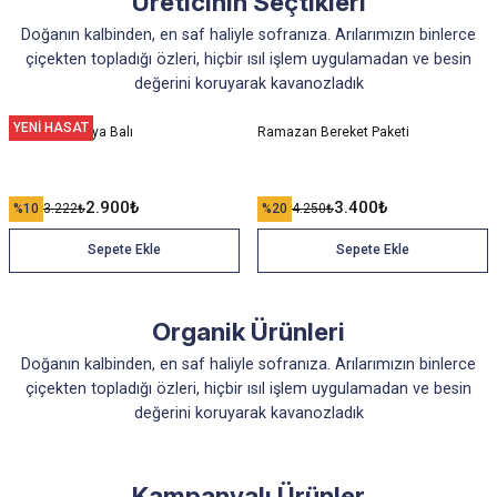
Üreticinin Seçtikleri
Doğanın kalbinden, en saf haliyle sofranıza. Arılarımızın binlerce
1.850
₺
3.500
₺
400
₺
%10
2.056
₺
%10
444
₺
çiçekten topladığı özleri, hiçbir ısıl işlem uygulamadan ve besin
değerini koruyarak kavanozladık
Sepete Ekle
Sepete Ekle
Sepete Ekle
YENİ HASAT
YENİ HASAT
YENİ HASAT
Performans Kuvvet Macunu
Lavanta Balı
Pergalı Polenli Petek Bal
YENİ HASAT
Karakovan Kaya Balı
Ramazan Bereket Paketi
450
₺
1.650
₺
1.250
₺
%10
500
₺
%10
1.833
₺
%10
1.389
₺
2.900
₺
3.400
₺
%10
3.222
₺
%20
4.250
₺
Sepete Ekle
Sepete Ekle
Sepete Ekle
Sepete Ekle
Sepete Ekle
YENİ HASAT
YENİ HASAT
Karakovan Balı - Bitlis Yöresi
Bitlis Geven Balı
Organik Ürünleri
1.400
₺
1.150
₺
%10
1.556
₺
%10
1.278
₺
Doğanın kalbinden, en saf haliyle sofranıza. Arılarımızın binlerce
çiçekten topladığı özleri, hiçbir ısıl işlem uygulamadan ve besin
Sepete Ekle
Sepete Ekle
değerini koruyarak kavanozladık
YENİ HASAT
Kestane Balı - Kastamonu Yöresi
YENİ HASAT
Kaçkar Yayla Balı
Karakovan Kaya Balı
VitaNature Propolis Kremi
Kampanyalı Ürünler