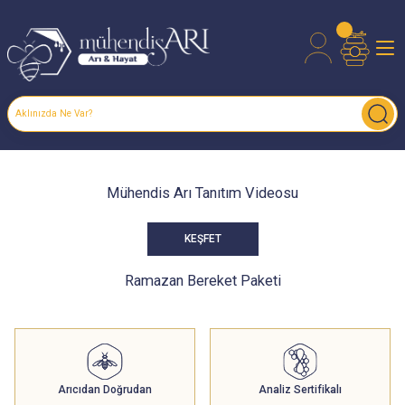
Mühendis Arı Tanıtım Videosu
Gerçek Balın Kokusuyla Tanışın
KEŞFET
Açtığınız her kavanozda çiçek bahçelerini hissedeceksiniz. %100
Saf, %100 Lezzet
Ramazan Bereket Paketi
Arıcıdan Doğrudan
Analiz Sertifikalı