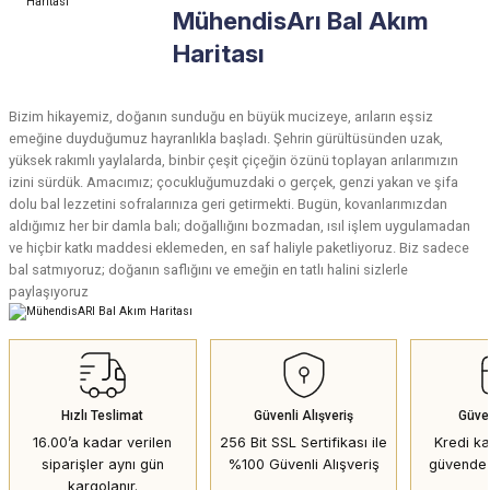
MühendisArı Bal Akım
Haritası
Bizim hikayemiz, doğanın sunduğu en büyük mucizeye, arıların eşsiz
emeğine duyduğumuz hayranlıkla başladı. Şehrin gürültüsünden uzak,
yüksek rakımlı yaylalarda, binbir çeşit çiçeğin özünü toplayan arılarımızın
izini sürdük. Amacımız; çocukluğumuzdaki o gerçek, genzi yakan ve şifa
dolu bal lezzetini sofralarınıza geri getirmekti. Bugün, kovanlarımızdan
aldığımız her bir damla balı; doğallığını bozmadan, ısıl işlem uygulamadan
ve hiçbir katkı maddesi eklemeden, en saf haliyle paketliyoruz. Biz sadece
bal satmıyoruz; doğanın saflığını ve emeğin en tatlı halini sizlerle
paylaşıyoruz
Hızlı Teslimat
Güvenli Alışveriş
Güve
16.00’a kadar verilen
256 Bit SSL Sertifikası ile
Kredi kar
siparişler aynı gün
%100 Güvenli Alışveriş
güvende 
kargolanır.