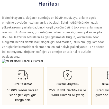
Haritası
Bizim hikayemiz, doğanın sunduğu en büyük mucizeye, arıların eşsiz
emeğine duyduğumuz hayranlıkla başladı. Şehrin gürültüsünden uzak,
yüksek rakımlı yaylalarda, binbir çeşit çiçeğin özünü toplayan arılarımızın
izini sürdük. Amacımız; çocukluğumuzdaki o gerçek, genzi yakan ve şifa
dolu bal lezzetini sofralarınıza geri getirmekti. Bugün, kovanlarımızdan
aldığımız her bir damla balı; doğallığını bozmadan, ısıl işlem uygulamadan
ve hiçbir katkı maddesi eklemeden, en saf haliyle paketliyoruz. Biz sadece
bal satmıyoruz; doğanın saflığını ve emeğin en tatlı halini sizlerle
paylaşıyoruz
Hızlı Teslimat
Güvenli Alışveriş
Güve
16.00’a kadar verilen
256 Bit SSL Sertifikası ile
Kredi kar
siparişler aynı gün
%100 Güvenli Alışveriş
güvende 
kargolanır.