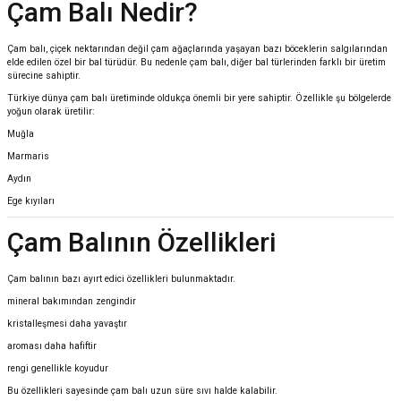
Çam Balı Nedir?
Çam balı, çiçek nektarından değil çam ağaçlarında yaşayan bazı böceklerin salgılarından
elde edilen özel bir bal türüdür. Bu nedenle çam balı, diğer bal türlerinden farklı bir üretim
sürecine sahiptir.
Türkiye dünya çam balı üretiminde oldukça önemli bir yere sahiptir. Özellikle şu bölgelerde
yoğun olarak üretilir:
Muğla
Marmaris
Aydın
Ege kıyıları
Çam Balının Özellikleri
Çam balının bazı ayırt edici özellikleri bulunmaktadır.
mineral bakımından zengindir
kristalleşmesi daha yavaştır
aroması daha hafiftir
rengi genellikle koyudur
Bu özellikleri sayesinde çam balı uzun süre sıvı halde kalabilir.