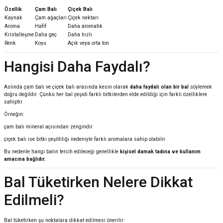
Özellik
Çam Balı
Çiçek Balı
Kaynak
Çam ağaçları
Çiçek nektarı
Aroma
Hafif
Daha aromatik
Kristalleşme
Daha geç
Daha hızlı
Renk
Koyu
Açık veya orta ton
Hangisi Daha Faydalı?
Aslında çam balı ve çiçek balı arasında kesin olarak
daha faydalı olan bir bal
söylemek
doğru değildir. Çünkü her bal çeşidi farklı bitkilerden elde edildiği için farklı özelliklere
sahiptir.
Örneğin:
çam balı mineral açısından zengindir
çiçek balı ise bitki çeşitliliği nedeniyle farklı aromalara sahip olabilir
Bu nedenle hangi balın tercih edileceği genellikle
kişisel damak tadına ve kullanım
amacına bağlıdır.
Bal Tüketirken Nelere Dikkat
Edilmeli?
Bal tüketirken şu noktalara dikkat edilmesi önerilir: