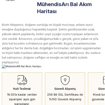
MühendisArı Bal Akım
Haritası
Bizim hikayemiz, doğanın sunduğu en büyük mucizeye, arıların eşsiz
emeğine duyduğumuz hayranlıkla başladı. Şehrin gürültüsünden uzak,
yüksek rakımlı yaylalarda, binbir çeşit çiçeğin özünü toplayan arılarımızın
izini sürdük. Amacımız; çocukluğumuzdaki o gerçek, genzi yakan ve şifa
dolu bal lezzetini sofralarınıza geri getirmekti. Bugün, kovanlarımızdan
aldığımız her bir damla balı; doğallığını bozmadan, ısıl işlem uygulamadan
ve hiçbir katkı maddesi eklemeden, en saf haliyle paketliyoruz. Biz sadece
bal satmıyoruz; doğanın saflığını ve emeğin en tatlı halini sizlerle
paylaşıyoruz
Hızlı Teslimat
Güvenli Alışveriş
Güve
16.00’a kadar verilen
256 Bit SSL Sertifikası ile
Kredi kar
siparişler aynı gün
%100 Güvenli Alışveriş
güvende 
kargolanır.