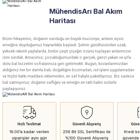
MühendisArı Bal Akım
Haritası
Bizim hikayemiz, doğanın sunduğu en büyük mucizeye, arıların eşsiz
emeğine duyduğumuz hayranlıkla başladı. Şehrin gürültüsünden uzak,
yüksek rakımlı yaylalarda, binbir çeşit çiçeğin özünü toplayan arılarımızın
izini sürdük. Amacımız; çocukluğumuzdaki o gerçek, genzi yakan ve şifa
dolu bal lezzetini sofralarınıza geri getirmekti. Bugün, kovanlarımızdan
aldığımız her bir damla balı; doğallığını bozmadan, ısıl işlem uygulamadan
ve hiçbir katkı maddesi eklemeden, en saf haliyle paketliyoruz. Biz sadece
bal satmıyoruz; doğanın saflığını ve emeğin en tatlı halini sizlerle
paylaşıyoruz
Hızlı Teslimat
Güvenli Alışveriş
Güve
16.00’a kadar verilen
256 Bit SSL Sertifikası ile
Kredi kar
siparişler aynı gün
%100 Güvenli Alışveriş
güvende 