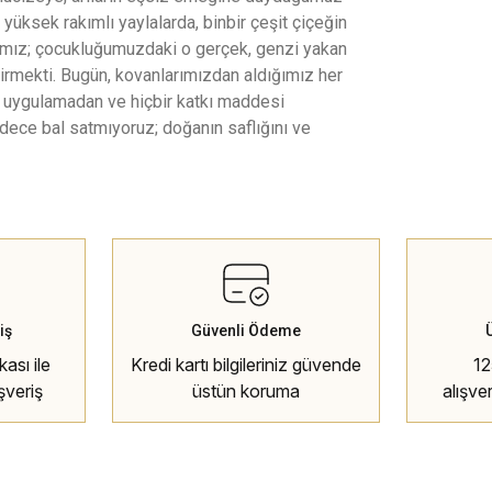
 yüksek rakımlı yaylalarda, binbir çeşit çiçeğin
cımız; çocukluğumuzdaki o gerçek, genzi yakan
etirmekti. Bugün, kovanlarımızdan aldığımız her
em uygulamadan ve hiçbir katkı maddesi
dece bal satmıyoruz; doğanın saflığını ve
iş
Güvenli Ödeme
ası ile
Kredi kartı bilgileriniz güvende
12
şveriş
üstün koruma
alışve