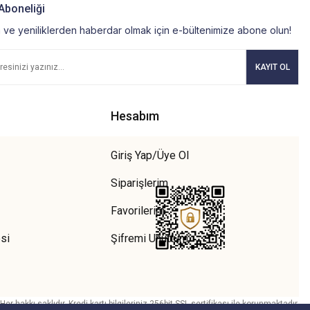
Aboneliği
ve yeniliklerden haberdar olmak için e-bültenimize abone olun!
KAYIT OL
Hesabım
Giriş Yap/Üye Ol
Siparişlerim
Favorilerim
si
Şifremi Unuttum
r hakkı saklıdır. Kredi kartı bilgileriniz 256bit SSL sertifikası ile korunmaktadır.