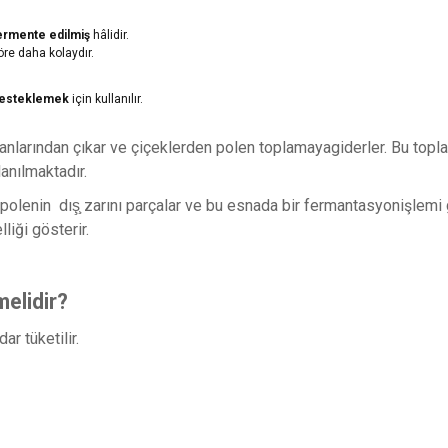
ermente edilmiş
hâlidir.
re daha kolaydır.
 desteklemek
için kullanılır.
arından çıkar ve çiçeklerden polen toplamayagiderler. Bu topladık
lanılmaktadır.
 polenin dış
zarını parçalar ve bu esnada bir fermantasyonişlemi g
liği gösterir.
elidir?
r tüketilir.