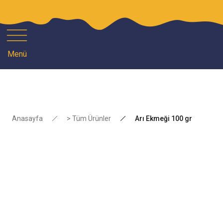
1
Menü
Anasayfa
> Tüm Ürünler
Arı Ekmeği 100 gr