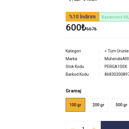
%10
İndirim
Kazancınız 66
600₺
667₺
Kategori
> Tüm Ürünle
Marka
MühendisARI
Stok Kodu
PERGA100X
Barkod Kodu
8683020089
Gramaj
100 gr
200 gr
500 gr