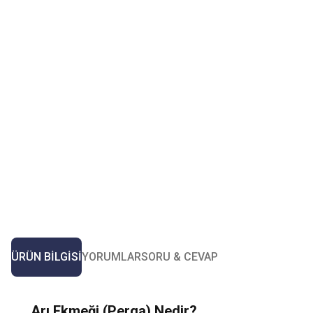
ÜRÜN BILGISI
YORUMLAR
SORU & CEVAP
Arı Ekmeği (Perga) Nedir?