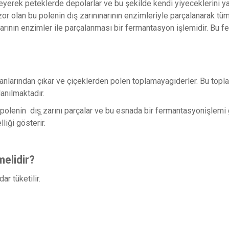
yerek peteklerde depolarlar ve bu şekilde kendi yiyeceklerini yapar
zor olan bu polenin dış zarınınarının enzimleriyle parçalanarak tü
arının enzimler ile parçalanması bir fermantasyon işlemidir. Bu fe
arından çıkar ve çiçeklerden polen toplamayagiderler. Bu topladık
lanılmaktadır.
 polenin dış
zarını parçalar ve bu esnada bir fermantasyonişlemi g
liği gösterir.
elidir?
r tüketilir.