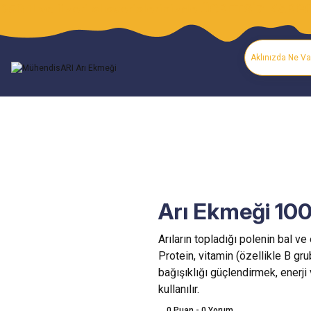
250 tl ve üzeri alışverişlerinizde ÜCRETSİZ KARG
Arı Ekmeği 100
Arıların topladığı polenin bal v
Protein, vitamin (özellikle B gru
bağışıklığı güçlendirmek, enerj
kullanılır.
0 Puan - 0 Yorum