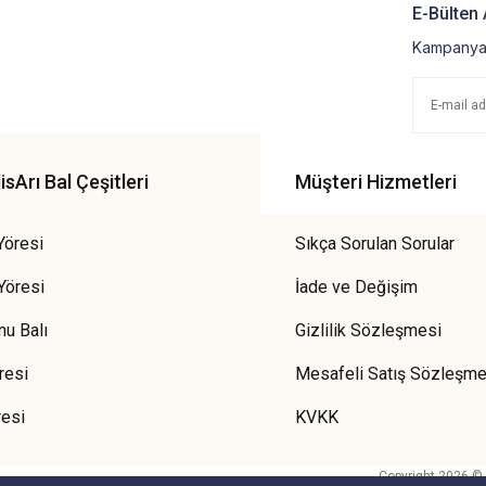
E-Bülten 
Kampanya 
sArı Bal Çeşitleri
Müşteri Hizmetleri
Yöresi
Sıkça Sorulan Sorular
Yöresi
İade ve Değişim
u Balı
Gizlilik Sözleşmesi
resi
Mesafeli Satış Sözleşme
resi
KVKK
Copyright 2026 © He