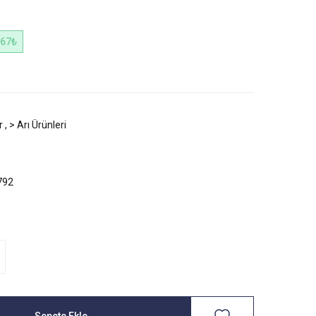
,67₺
r
,
> Arı Ürünleri
792
Sepete Ekle