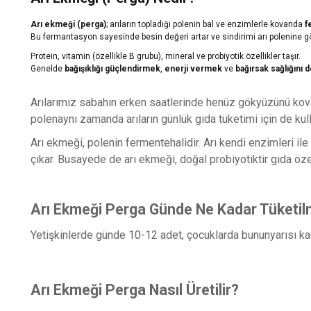
Arı ekmeği (perga)
; arıların topladığı polenin bal ve enzimlerle kovanda
f
Bu fermantasyon sayesinde besin değeri artar ve sindirimi arı polenine gö
Protein, vitamin (özellikle B grubu), mineral ve probiyotik özellikler taşır.
Genelde
bağışıklığı güçlendirmek
,
enerji vermek
ve
bağırsak sağlığını
Arılarımız sabahın erken saatlerinde henüz gökyüzünü kovanl
polenaynı zamanda arıların günlük gıda tüketimi için de kul
Arı ekmeği, polenin fermentehalidir. Arı kendi enzimleri ile
çıkar. Busayede de arı ekmeği, doğal probiyotiktir gıda özel
Arı Ekmeği Perga Günde Ne Kadar Tüketilm
Yetişkinlerde günde 10-12 adet, çocuklarda bununyarısı kada
Arı Ekmeği Perga Nasıl Üretilir?