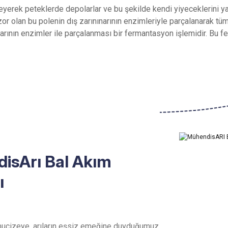
yerek peteklerde depolarlar ve bu şekilde kendi yiyeceklerini yapar
zor olan bu polenin dış zarınınarının enzimleriyle parçalanarak tü
arının enzimler ile parçalanması bir fermantasyon işlemidir. Bu fe
Ürün hakkında henüz soru sorulmamış.
Bu ürüne ilk yorumu siz yapın!
Yorum Yaz
Soru Sor
isArı Bal Akım
ı
ucizeye, arıların eşsiz emeğine duyduğumuz