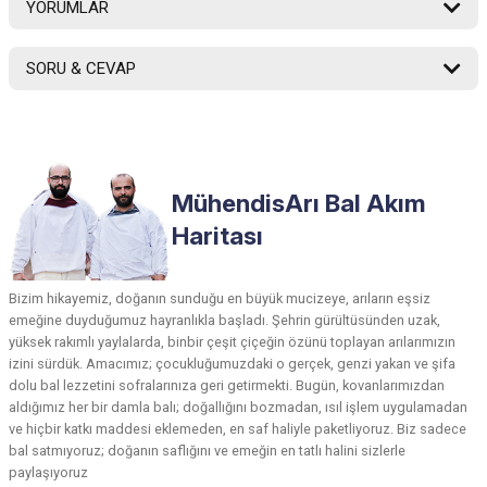
YORUMLAR
SORU & CEVAP
Bu ürüne ilk yorumu siz yapın!
Ürün hakkında henüz soru sorulmamış.
Yorum Yaz
MühendisArı Bal Akım
Soru Sor
Haritası
Bizim hikayemiz, doğanın sunduğu en büyük mucizeye, arıların eşsiz
emeğine duyduğumuz hayranlıkla başladı. Şehrin gürültüsünden uzak,
yüksek rakımlı yaylalarda, binbir çeşit çiçeğin özünü toplayan arılarımızın
izini sürdük. Amacımız; çocukluğumuzdaki o gerçek, genzi yakan ve şifa
dolu bal lezzetini sofralarınıza geri getirmekti. Bugün, kovanlarımızdan
aldığımız her bir damla balı; doğallığını bozmadan, ısıl işlem uygulamadan
ve hiçbir katkı maddesi eklemeden, en saf haliyle paketliyoruz. Biz sadece
bal satmıyoruz; doğanın saflığını ve emeğin en tatlı halini sizlerle
paylaşıyoruz