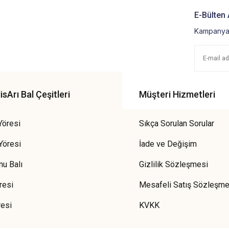
E-Bülten 
Kampanya 
sArı Bal Çeşitleri
Müşteri Hizmetleri
Yöresi
Sıkça Sorulan Sorular
Yöresi
İade ve Değişim
u Balı
Gizlilik Sözleşmesi
resi
Mesafeli Satış Sözleşme
resi
KVKK