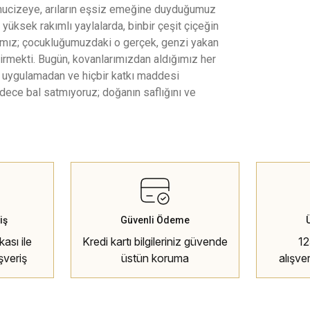
ucizeye, arıların eşsiz emeğine duyduğumuz
 yüksek rakımlı yaylalarda, binbir çeşit çiçeğin
cımız; çocukluğumuzdaki o gerçek, genzi yakan
etirmekti. Bugün, kovanlarımızdan aldığımız her
em uygulamadan ve hiçbir katkı maddesi
dece bal satmıyoruz; doğanın saflığını ve
iş
Güvenli Ödeme
ası ile
Kredi kartı bilgileriniz güvende
12
şveriş
üstün koruma
alışve