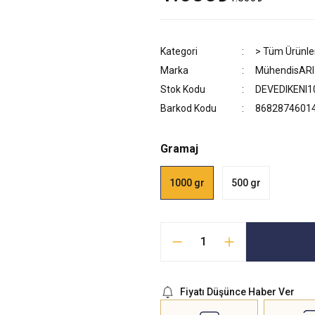
Kategori
> Tüm Ürünle
Marka
MühendisARI
Stok Kodu
DEVEDIKENI1
Barkod Kodu
8682874601
Gramaj
1000 gr
500 gr
Fiyatı Düşünce Haber Ver