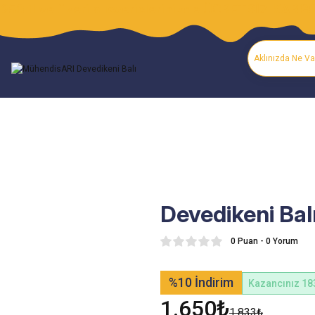
250 tl ve üzeri alışverişlerinizde ÜCRETSİZ KARG
Devedikeni Bal
0 Puan - 0 Yorum
%10
İndirim
Kazancınız 18
1.650₺
1.833₺