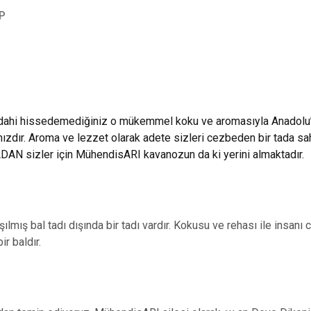
P
dahi hissedemediğiniz o mükemmel koku ve aromasıyla Anadolu’nun
alımızdır. Aroma ve lezzet olarak adete sizleri cezbeden bir tada
zler için MühendisARI kavanozun da ki yerini almaktadır.
ışılmış bal tadı dışında bir tadı vardır. Kokusu ve rehası ile insan
bir baldır.