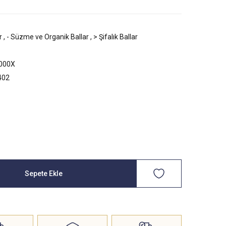
r
,
- Süzme ve Organik Ballar
,
> Şifalık Ballar
000X
402
Sepete Ekle