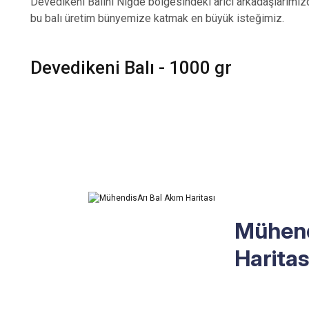
Devedikeni Balını Niğde bölgesindeki arıcı arkadaşlarımı
bu balı üretim bünyemize katmak en büyük isteğimiz.
Devedikeni Balı - 1000 gr
Mühend
Haritas