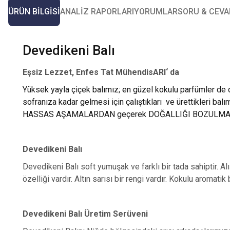
ÜRÜN BILGISI
ANALIZ RAPORLARI
YORUMLAR
SORU & CEVA
Devedikeni Balı
Eşsiz Lezzet, Enfes Tat MühendisARI‘ da
Yüksek yayla çiçek balımız; en güzel kokulu parfümler de 
sofranıza kadar gelmesi için çalıştıkları ve ürettikleri b
HASSAS AŞAMALARDAN geçerek DOĞALLIĞI BOZULMADAN si
Devedikeni Balı
Devedikeni Balı soft yumuşak ve farklı bir tada sahiptir. Al
özelliği vardır. Altın sarısı bir rengi vardır. Kokulu aromatik 
Devedikeni Balı Üretim Serüveni