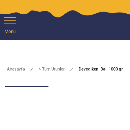
1
Menü
Anasayfa
> Tüm Ürünler
Devedikeni Balı 1000 gr