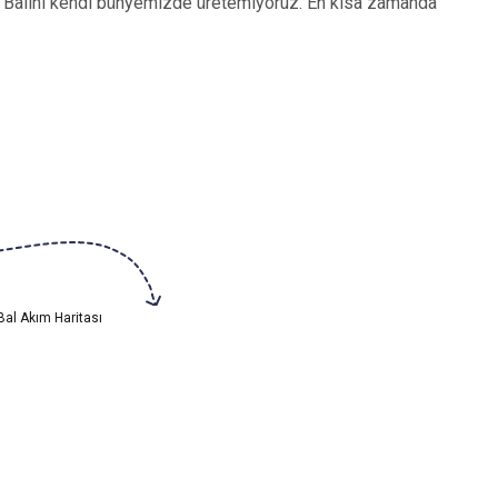
i Balını kendi bünyemizde üretemiyoruz. En kısa zamanda