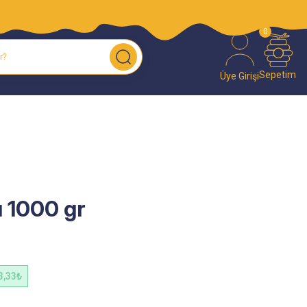
O!
0
Sepetim
Üye Girişi
ı 1000 gr
3,33₺