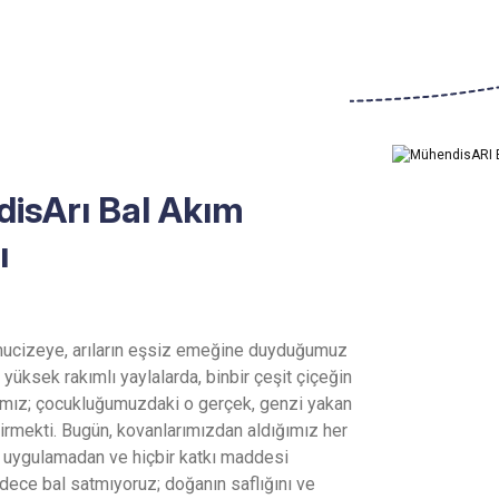
Ürün hakkında henüz soru sorulmamış.
Bu ürüne ilk yorumu siz yapın!
Yorum Yaz
Soru Sor
isArı Bal Akım
ı
ucizeye, arıların eşsiz emeğine duyduğumuz
 yüksek rakımlı yaylalarda, binbir çeşit çiçeğin
cımız; çocukluğumuzdaki o gerçek, genzi yakan
etirmekti. Bugün, kovanlarımızdan aldığımız her
em uygulamadan ve hiçbir katkı maddesi
dece bal satmıyoruz; doğanın saflığını ve