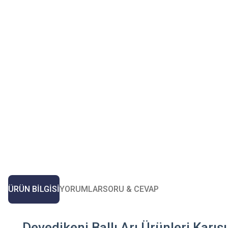
ÜRÜN BILGISI
YORUMLAR
SORU & CEVAP
Devedikeni Ballı Arı Ürünleri Karış