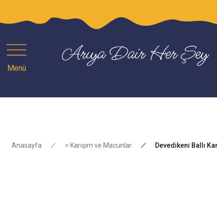
1
Menü
Anasayfa
> Karışım ve Macunlar
Devedikeni Ballı Ka