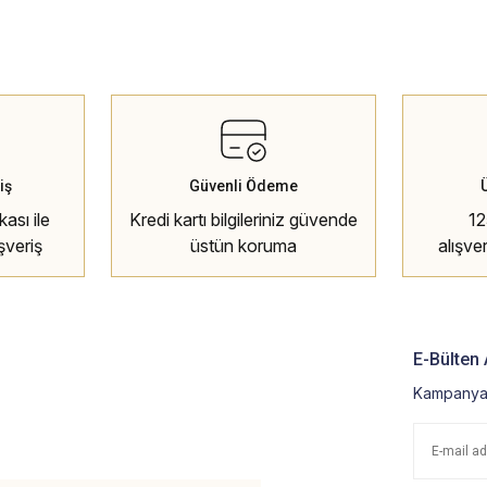
iş
Güvenli Ödeme
ası ile
Kredi kartı bilgileriniz güvende
12
şveriş
üstün koruma
alışve
E-Bülten 
Kampanya 