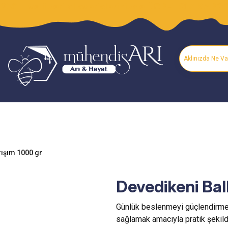
250 tl ve üzeri alışverişlerinizde ÜCRETSİZ KARG
rışım 1000 gr
Devedikeni Bal
Günlük beslenmeyi güçlendirmek,
sağlamak amacıyla pratik şekilde