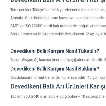
Tüm içerikler Türkiye’nin farklı yörelerinden temin edilerek
Ambalaj: Geri dönüşümlü cam kavanoz, uzun süreli tazelik
GMP ve ISO 22000 sertifikalı tesislerde, soğuk zincir boz
Son kullanma tarihi: Üretim tarihinden itibaren 12 ay; açıld
Devedikeni Ballı Karışım Nasıl Tüketilir?
Sabah-Akşam Aç karnına birer tatlı kaşığıalınarak tüketilir. 3
Devedikeni Ballı Karışım Nasıl Saklanır?
Buzdolabının normal kısmında muhafaza edilir. 40 gün içeris
Devedikeni Ballı Arı Ürünleri Karış
Toplam 960 g (40 g arı sütü + 60 g polen + 10 cc propolis 