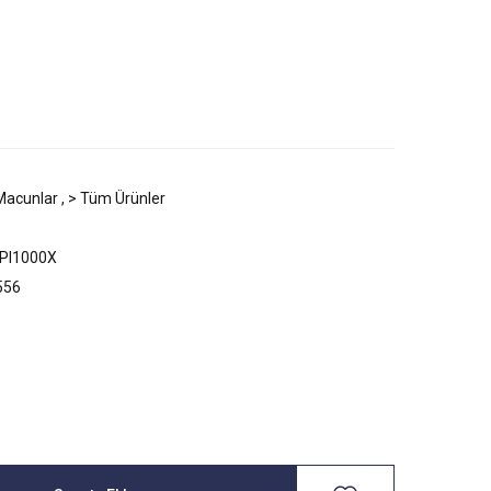
 Macunlar
,
> Tüm Ürünler
PI1000X
556