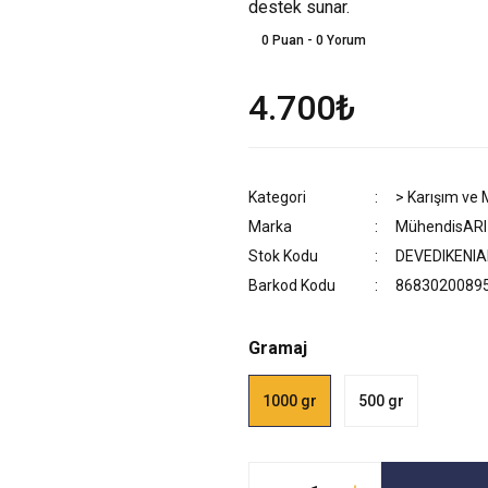
destek sunar.
0 Puan - 0 Yorum
4.700₺
Kategori
> Karışım ve
Marka
MühendisARI
Stok Kodu
DEVEDIKENIA
Barkod Kodu
8683020089
Gramaj
1000 gr
500 gr