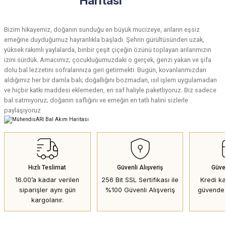
Haritası
Bizim hikayemiz, doğanın sunduğu en büyük mucizeye, arıların eşsiz
emeğine duyduğumuz hayranlıkla başladı. Şehrin gürültüsünden uzak,
yüksek rakımlı yaylalarda, binbir çeşit çiçeğin özünü toplayan arılarımızın
izini sürdük. Amacımız; çocukluğumuzdaki o gerçek, genzi yakan ve şifa
dolu bal lezzetini sofralarınıza geri getirmekti. Bugün, kovanlarımızdan
aldığımız her bir damla balı; doğallığını bozmadan, ısıl işlem uygulamadan
ve hiçbir katkı maddesi eklemeden, en saf haliyle paketliyoruz. Biz sadece
bal satmıyoruz; doğanın saflığını ve emeğin en tatlı halini sizlerle
paylaşıyoruz
Hızlı Teslimat
Güvenli Alışveriş
Güve
16.00’a kadar verilen
256 Bit SSL Sertifikası ile
Kredi kar
siparişler aynı gün
%100 Güvenli Alışveriş
güvende 
kargolanır.