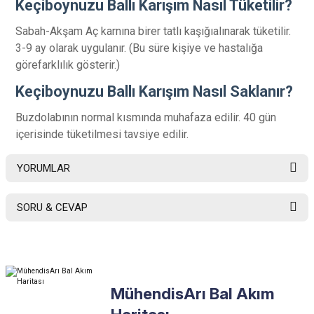
Keçiboynuzu Ballı Karışım Nasıl Tüketilir?
Sabah-Akşam Aç karnına birer tatlı kaşığıalınarak tüketilir.
3-9 ay olarak uygulanır. (Bu süre kişiye ve hastalığa
görefarklılık gösterir.)
Keçiboynuzu Ballı Karışım Nasıl Saklanır?
Buzdolabının normal kısmında muhafaza edilir. 40 gün
içerisinde tüketilmesi tavsiye edilir.
YORUMLAR
SORU & CEVAP
Bu ürüne ilk yorumu siz yapın!
Ürün hakkında henüz soru sorulmamış.
Yorum Yaz
MühendisArı Bal Akım
Soru Sor