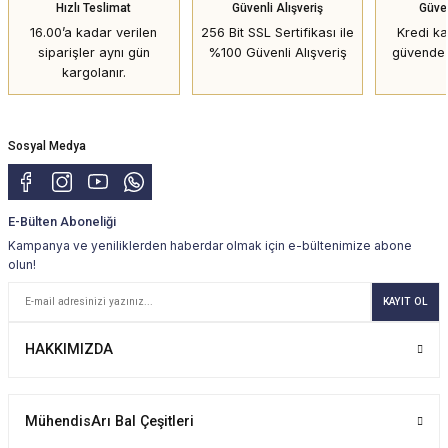
Hızlı Teslimat
Güvenli Alışveriş
Güve
16.00’a kadar verilen
256 Bit SSL Sertifikası ile
Kredi kar
siparişler aynı gün
%100 Güvenli Alışveriş
güvende 
kargolanır.
Sosyal Medya
E-Bülten Aboneliği
Kampanya ve yeniliklerden haberdar olmak için e-bültenimize abone
olun!
KAYIT OL
HAKKIMIZDA
MühendisArı Bal Çeşitleri