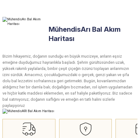
Ürün hakkında henüz soru sorulmamış.
Yorum Yaz
MühendisArı Bal Akım
Soru Sor
Haritası
Bizim hikayemiz, doğanın sunduğu en büyük mucizeye, arıların eşsiz
emeğine duyduğumuz hayranlıkla başladı. Şehrin gürültüsünden uzak,
yüksek rakımlı yaylalarda, binbir çeşit çiçeğin özünü toplayan arılarımızın
izini sürdük. Amacımız; çocukluğumuzdaki o gerçek, genzi yakan ve şifa
dolu bal lezzetini sofralarınıza geri getirmekti. Bugün, kovanlarımızdan
aldığımız her bir damla balı; doğallığını bozmadan, ısıl işlem uygulamadan
ve hiçbir katkı maddesi eklemeden, en saf haliyle paketliyoruz. Biz sadece
bal satmıyoruz; doğanın saflığını ve emeğin en tatlı halini sizlerle
paylaşıyoruz