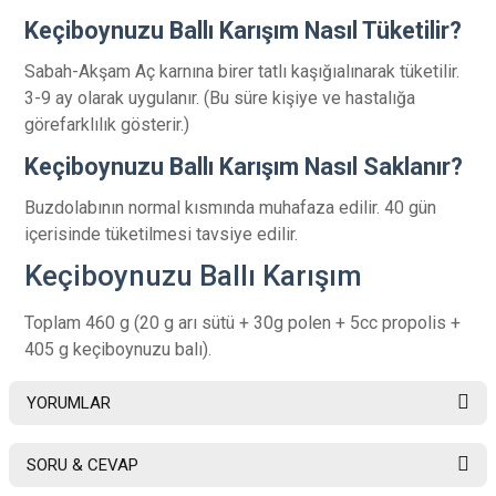
Keçiboynuzu Ballı Karışım Nasıl Tüketilir?
Sabah-Akşam Aç karnına birer tatlı kaşığıalınarak tüketilir.
3-9 ay olarak uygulanır. (Bu süre kişiye ve hastalığa
görefarklılık gösterir.)
Keçiboynuzu Ballı Karışım Nasıl Saklanır?
Buzdolabının normal kısmında muhafaza edilir. 40 gün
içerisinde tüketilmesi tavsiye edilir.
Keçiboynuzu Ballı Karışım
Toplam 460 g (20 g arı sütü + 30g polen + 5cc propolis +
405 g keçiboynuzu balı).
YORUMLAR
SORU & CEVAP
Bu ürüne ilk yorumu siz yapın!