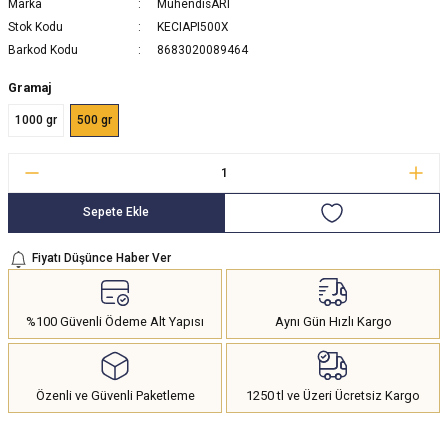
Marka
MühendisARI
Stok Kodu
KECIAPI500X
Barkod Kodu
8683020089464
Gramaj
1000 gr
500 gr
Sepete Ekle
Fiyatı Düşünce Haber Ver
%100 Güvenli Ödeme Alt Yapısı
Aynı Gün Hızlı Kargo
Özenli ve Güvenli Paketleme
1250 tl ve Üzeri Ücretsiz Kargo