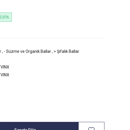
8,89₺
r
,
- Süzme ve Organik Ballar
,
> Şifalık Ballar
VINX
VINX
Sepete Ekle