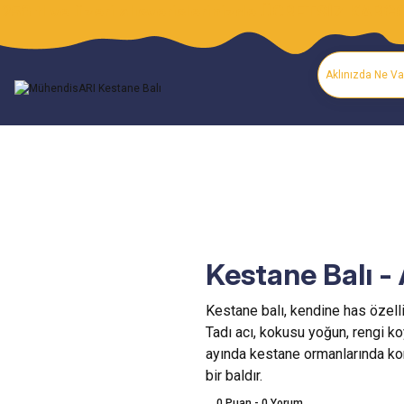
250 tl ve üzeri alışverişlerinizde ÜCRETSİZ KARG
Kestane Balı - 
Kestane balı, kendine has özellik
Tadı acı, kokusu yoğun, rengi ko
ayında kestane ormanlarında kon
bir baldır.
0 Puan - 0 Yorum