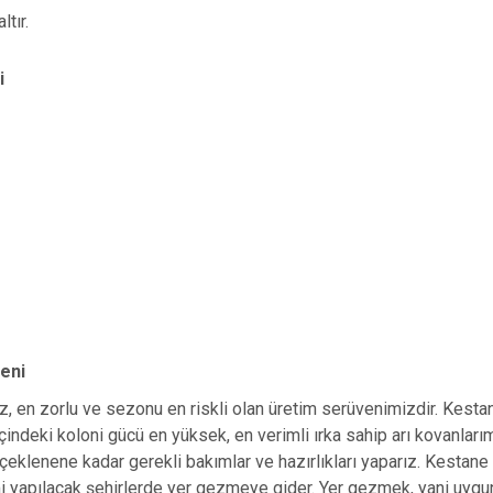
ltır.
i
eni
 en zorlu ve sezonu en riskli olan üretim serüvenimizdir. Kestane 
 içindeki koloni gücü en yüksek, en verimli ırka sahip arı kovanla
çiçeklenene kadar gerekli bakımlar ve hazırlıkları yaparız. Kestan
 yapılacak şehirlerde yer gezmeye gider. Yer gezmek, yani uygun 