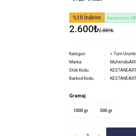
%10
İndirim
Kazancınız 28
2.600₺
2.889₺
Kategori
> Tüm Ürünle
Marka
MühendisARI
Stok Kodu
KESTANEART
Barkod Kodu
KESTANEART
Gramaj
1000 gr
500 gr