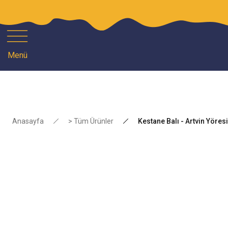
1
Menü
Anasayfa
> Tüm Ürünler
Kestane Balı - Artvin Yöresi