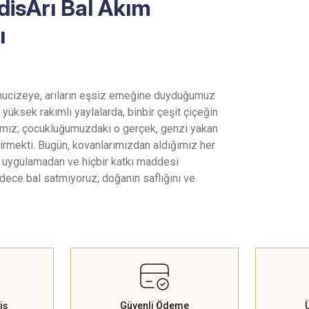
isArı Bal Akım
ı
ucizeye, arıların eşsiz emeğine duyduğumuz
 yüksek rakımlı yaylalarda, binbir çeşit çiçeğin
cımız; çocukluğumuzdaki o gerçek, genzi yakan
etirmekti. Bugün, kovanlarımızdan aldığımız her
em uygulamadan ve hiçbir katkı maddesi
dece bal satmıyoruz; doğanın saflığını ve
iş
Güvenli Ödeme