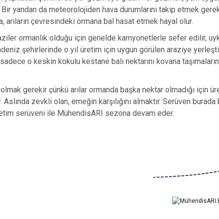
. Bir yandan da meteorolojiden hava durumlarını takip etmek gere
, arıların çevresindeki ormana bal hasat etmek hayal olur.
Araziler ormanlık olduğu için genelde kamyonetlerle sefer edilir, u
eniz şehirlerinde o yıl üretim için uygun görülen araziye yerleştiri
sadece o keskin kokulu kestane balı nektarını kovana taşımaların
olmak gerekir çünkü arılar ormanda başka nektar olmadığı için üret
Aslında zevkli olan, emeğin karşılığını almaktır. Serüven burada
l üretim serüveni ile MühendisARI sezona devam eder.
Ürün hakkında henüz soru sorulmamış.
Bu ürüne ilk yorumu siz yapın!
Yorum Yaz
Soru Sor