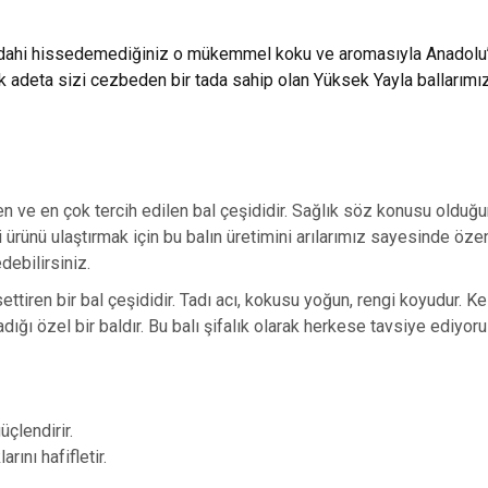
 dahi hissedemediğiniz o mükemmel koku ve aromasıyla Anadolu’nu
rak adeta sizi cezbeden bir tada sahip olan Yüksek Yayla ballarım
en ve en çok tercih edilen bal çeşididir. Sağlık söz konusu olduğu
eli ürünü ulaştırmak için bu balın üretimini arılarımız sayesinde 
debilirsiniz.
ettiren bir bal çeşididir. Tadı acı, kokusu yoğun, rengi koyudur. 
ığı özel bir baldır. Bu balı şifalık olarak herkese tavsiye ediyoru
çlendirir.
rını hafifletir.