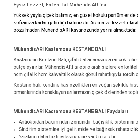
Eşsiz Lezzet, Enfes Tat MühendisARI'da
Yüksek yayla çiçek balımız; en güzel kokulu parfümler de
sofranıza kadar getirdiği balımızdır. Aroma ve lezzet ola
bozulmadan MühendisARI kavanozunda yerini almaktadır.
MühendisARI Kastamonu KESTANE BALI
Kastamonu Kestane Balı, şifalı ballar arasında en çok bilin
bütçe ayırırlar. MühendisARI ailesi olarak sizlere en kalit
hem şifalık hem kahvaltılık olarak gönül rahatlığıyla tercih e
Kestane balı, kendine has özellikleri en yoğun şekilde hiss
ormanlarında konaklayan arılarımızın çiçek özlerinden toplad
MühendisARI Kastamonu KESTANE BALI Faydaları
Antioksidan bakımından zengindir, bağışıklık sistemini gü
Sindirim sistemine iyi gelir, mide ve bağırsak rahatsızlıkla
Yaraların daha hızlı iyileşmesine yardımcı olur.