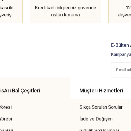
ası ile
Kredi kartı bilgileriniz güvende
12
şveriş
üstün koruma
alışve
E-Bülten 
Kampanya 
sArı Bal Çeşitleri
Müşteri Hizmetleri
Yöresi
Sıkça Sorulan Sorular
Yöresi
İade ve Değişim
u Balı
Gizlilik Sözleşmesi