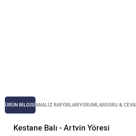
ÜRÜN BILGISI
ANALIZ RAPORLARI
YORUMLAR
SORU & CEVA
Kestane Balı - Artvin Yöresi