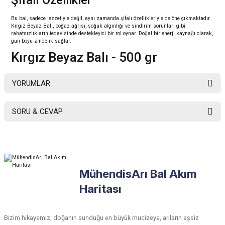
Şifalı Özellikler
Bu bal, sadece lezzetiyle değil, aynı zamanda şifalı özellikleriyle de öne çıkmaktadır.
Kırgız Beyaz Balı, boğaz ağrısı, soğuk algınlığı ve sindirim sorunları gibi
rahatsızlıkların tedavisinde destekleyici bir rol oynar. Doğal bir enerji kaynağı olarak,
gün boyu zindelik sağlar.
Kırgız Beyaz Balı - 500 gr
YORUMLAR
SORU & CEVAP
Bu ürüne ilk yorumu siz yapın!
Ürün hakkında henüz soru sorulmamış.
Yorum Yaz
MühendisArı Bal Akım
Soru Sor
Haritası
Bizim hikayemiz, doğanın sunduğu en büyük mucizeye, arıların eşsiz