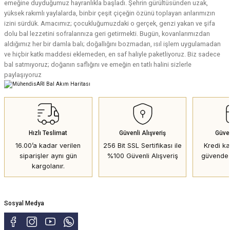
emeğine duyduğumuz hayranlıkla başladı. Şehrin gürültüsünden uzak,
yüksek rakımlı yaylalarda, binbir çeşit çiçeğin özünü toplayan arılarımızın
izini sürdük. Amacımız; çocukluğumuzdaki o gerçek, genzi yakan ve şifa
dolu bal lezzetini sofralarınıza geri getirmekti. Bugün, kovanlarımızdan
aldığımız her bir damla balı; doğallığını bozmadan, ısıl işlem uygulamadan
ve hiçbir katkı maddesi eklemeden, en saf haliyle paketliyoruz. Biz sadece
bal satmıyoruz; doğanın saflığını ve emeğin en tatlı halini sizlerle
paylaşıyoruz
Hızlı Teslimat
Güvenli Alışveriş
Güve
16.00’a kadar verilen
256 Bit SSL Sertifikası ile
Kredi kar
siparişler aynı gün
%100 Güvenli Alışveriş
güvende 
kargolanır.
Sosyal Medya