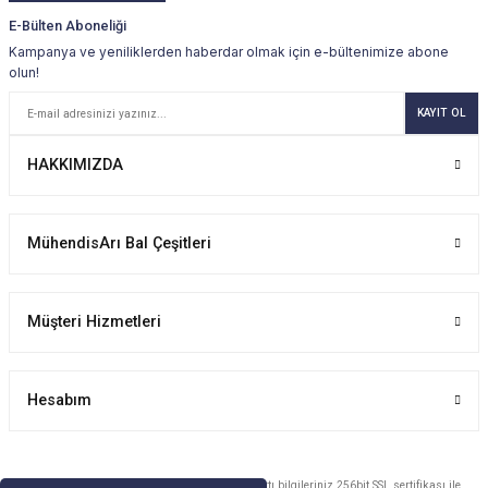
E-Bülten Aboneliği
Kampanya ve yeniliklerden haberdar olmak için e-bültenimize abone
olun!
KAYIT OL
HAKKIMIZDA
MühendisArı Bal Çeşitleri
Müşteri Hizmetleri
Hesabım
Copyright 2026 © Her hakkı saklıdır. Kredi kartı bilgileriniz 256bit SSL sertifikası ile