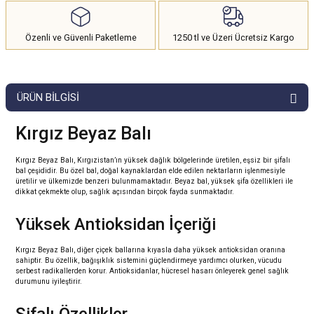
Özenli ve Güvenli Paketleme
1250 tl ve Üzeri Ücretsiz Kargo
ÜRÜN BILGISI
Kırgız Beyaz Balı
Kırgız Beyaz Balı, Kırgızistan’ın yüksek dağlık bölgelerinde üretilen, eşsiz bir şifalı
bal çeşididir. Bu özel bal, doğal kaynaklardan elde edilen nektarların işlenmesiyle
üretilir ve ülkemizde benzeri bulunmamaktadır. Beyaz bal, yüksek şifa özellikleri ile
dikkat çekmekte olup, sağlık açısından birçok fayda sunmaktadır.
Yüksek Antioksidan İçeriği
Kırgız Beyaz Balı, diğer çiçek ballarına kıyasla daha yüksek antioksidan oranına
sahiptir. Bu özellik, bağışıklık sistemini güçlendirmeye yardımcı olurken, vücudu
serbest radikallerden korur. Antioksidanlar, hücresel hasarı önleyerek genel sağlık
durumunu iyileştirir.