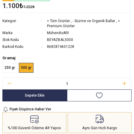
1.100₺
1.222₺
Kategori
> Tüm Ürünler
,
- Süzme ve Organik Ballar
,
>
Premium Ürünler
Marka
MühendisARI
Stok Kodu
BEYAZBAL500X
Barkod Kodu
8682874601228
Gramaj
250 gr
500 gr
Sepete Ekle
Fiyatı Düşünce Haber Ver
%100 Güvenli Ödeme Alt Yapısı
Aynı Gün Hızlı Kargo