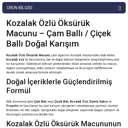
ÜRÜN BILGISI
Kozalak Özlü Öksürük
Macunu – Çam Ballı / Çiçek
Ballı Doğal Karışım
Kozalak Özlü Öksürük Macunu
, çam ağacının kozalak meyvesinden elde edilen
kozalak özü
ile hazırlanmış, bal ve doğal bitkisel bileşenlerle zenginleştirilmiş özel
bir karışımdır. Geleneksel bitkisel yöntemlerden ilham alınarak üretilen bu macun;
boğazı yumuşatmaya, nefes yollarını rahatlatmaya ve öksürüğün hafiflemesine
destek olmak amacıyla formüle edilmiştir.
Doğal İçeriklerle Güçlendirilmiş
Formül
Stok durumuna göre
Çam Balı
veya
Çiçek Balı
,
Kozalak Özü
,
Damla Sakızı
ve
Propolis
ile hazırlanan bu özel karışım, akciğerleri rahatlatmaya yardımcı olurken
ferahlatıcı bir etki sağlar. İçeriğindeki doğal bileşenler sayesinde boğazı yatıştırır ve
öksürüğün azalmasına destek olur.
Kozalak Özlü Öksürük Macununun