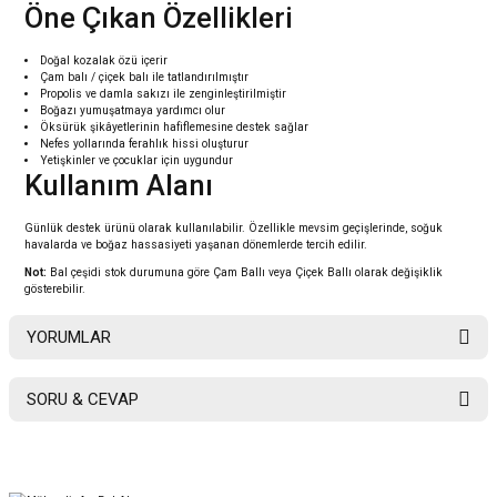
Öne Çıkan Özellikleri
Doğal kozalak özü içerir
Çam balı / çiçek balı ile tatlandırılmıştır
Propolis ve damla sakızı ile zenginleştirilmiştir
Boğazı yumuşatmaya yardımcı olur
Öksürük şikâyetlerinin hafiflemesine destek sağlar
Nefes yollarında ferahlık hissi oluşturur
Yetişkinler ve çocuklar için uygundur
Kullanım Alanı
Günlük destek ürünü olarak kullanılabilir. Özellikle mevsim geçişlerinde, soğuk
havalarda ve boğaz hassasiyeti yaşanan dönemlerde tercih edilir.
Not:
Bal çeşidi stok durumuna göre Çam Ballı veya Çiçek Ballı olarak değişiklik
gösterebilir.
YORUMLAR
SORU & CEVAP
Bu ürüne ilk yorumu siz yapın!
Ürün hakkında henüz soru sorulmamış.
Yorum Yaz