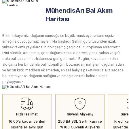
MühendisArı Bal Akım
Soru Sor
Haritası
Bizim hikayemiz, doğanın sunduğu en büyük mucizeye, arıların eşsiz
emeğine duyduğumuz hayranlıkla başladı. Şehrin gürültüsünden uzak,
yüksek rakımlı yaylalarda, binbir çeşit çiçeğin özünü toplayan arılarımızın
izini sürdük. Amacımız; çocukluğumuzdaki o gerçek, genzi yakan ve şifa
dolu bal lezzetini sofralarınıza geri getirmekti. Bugün, kovanlarımızdan
aldığımız her bir damla balı; doğallığını bozmadan, ısıl işlem uygulamadan
ve hiçbir katkı maddesi eklemeden, en saf haliyle paketliyoruz. Biz sadece
bal satmıyoruz; doğanın saflığını ve emeğin en tatlı halini sizlerle
paylaşıyoruz
Hızlı Teslimat
Güvenli Alışveriş
Güve
16.00’a kadar verilen
256 Bit SSL Sertifikası ile
Kredi kar
siparişler aynı gün
%100 Güvenli Alışveriş
güvende 