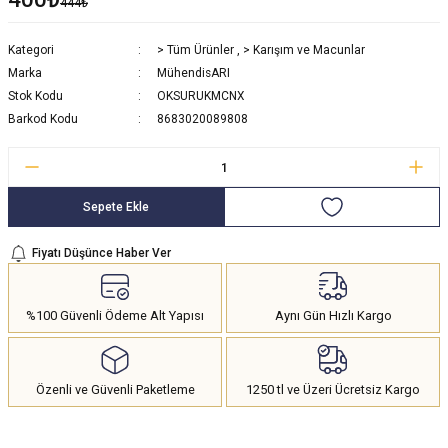
444₺
Kategori
> Tüm Ürünler
,
> Karışım ve Macunlar
Marka
MühendisARI
Stok Kodu
OKSURUKMCNX
Barkod Kodu
8683020089808
Sepete Ekle
Fiyatı Düşünce Haber Ver
%100 Güvenli Ödeme Alt Yapısı
Aynı Gün Hızlı Kargo
Özenli ve Güvenli Paketleme
1250 tl ve Üzeri Ücretsiz Kargo