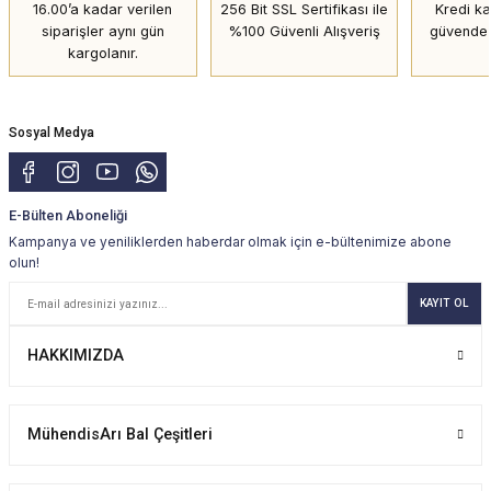
16.00’a kadar verilen
256 Bit SSL Sertifikası ile
Kredi kar
siparişler aynı gün
%100 Güvenli Alışveriş
güvende 
kargolanır.
Sosyal Medya
E-Bülten Aboneliği
Kampanya ve yeniliklerden haberdar olmak için e-bültenimize abone
olun!
KAYIT OL
HAKKIMIZDA
MühendisArı Bal Çeşitleri