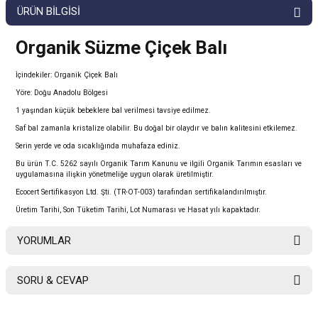
ÜRÜN BILGISI
Organik Süzme Çiçek Balı
İçindekiler: Organik Çiçek Balı
Yöre: Doğu Anadolu Bölgesi
1 yaşından küçük bebeklere bal verilmesi tavsiye edilmez.
Saf bal zamanla kristalize olabilir. Bu doğal bir olaydır ve balın kalitesini etkilemez.
Serin yerde ve oda sıcaklığında muhafaza ediniz.
Bu ürün T.C. 5262 sayılı Organik Tarım Kanunu ve ilgili Organik Tarımın esasları ve
uygulamasına ilişkin yönetmeliğe uygun olarak üretilmiştir.
Ecocert Sertifikasyon Ltd. Şti. (TR-OT-003) tarafından sertifikalandırılmıştır.
Üretim Tarihi, Son Tüketim Tarihi, Lot Numarası ve Hasat yılı kapaktadır.
YORUMLAR
SORU & CEVAP
Bu ürüne ilk yorumu siz yapın!