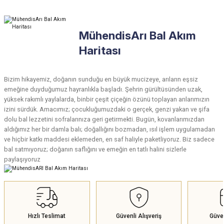
Ürün hakkında henüz soru sorulmamış.
Yorum Yaz
MühendisArı Bal Akım
Soru Sor
Haritası
Bizim hikayemiz, doğanın sunduğu en büyük mucizeye, arıların eşsiz
emeğine duyduğumuz hayranlıkla başladı. Şehrin gürültüsünden uzak,
yüksek rakımlı yaylalarda, binbir çeşit çiçeğin özünü toplayan arılarımızın
izini sürdük. Amacımız; çocukluğumuzdaki o gerçek, genzi yakan ve şifa
dolu bal lezzetini sofralarınıza geri getirmekti. Bugün, kovanlarımızdan
aldığımız her bir damla balı; doğallığını bozmadan, ısıl işlem uygulamadan
ve hiçbir katkı maddesi eklemeden, en saf haliyle paketliyoruz. Biz sadece
bal satmıyoruz; doğanın saflığını ve emeğin en tatlı halini sizlerle
paylaşıyoruz
Hızlı Teslimat
Güvenli Alışveriş
Güve