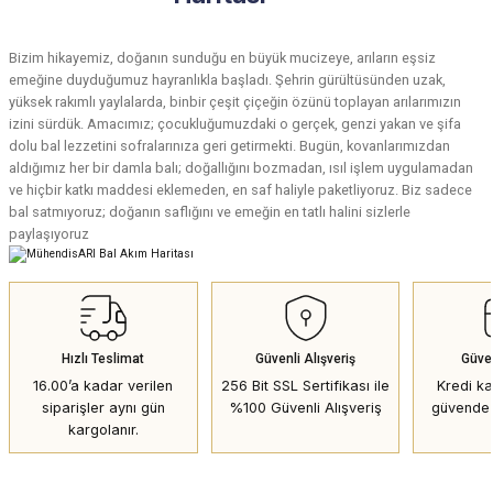
Bizim hikayemiz, doğanın sunduğu en büyük mucizeye, arıların eşsiz
emeğine duyduğumuz hayranlıkla başladı. Şehrin gürültüsünden uzak,
yüksek rakımlı yaylalarda, binbir çeşit çiçeğin özünü toplayan arılarımızın
izini sürdük. Amacımız; çocukluğumuzdaki o gerçek, genzi yakan ve şifa
dolu bal lezzetini sofralarınıza geri getirmekti. Bugün, kovanlarımızdan
aldığımız her bir damla balı; doğallığını bozmadan, ısıl işlem uygulamadan
ve hiçbir katkı maddesi eklemeden, en saf haliyle paketliyoruz. Biz sadece
bal satmıyoruz; doğanın saflığını ve emeğin en tatlı halini sizlerle
paylaşıyoruz
Hızlı Teslimat
Güvenli Alışveriş
Güve
16.00’a kadar verilen
256 Bit SSL Sertifikası ile
Kredi kar
siparişler aynı gün
%100 Güvenli Alışveriş
güvende 
kargolanır.