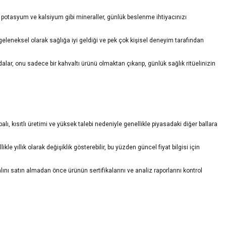
i, potasyum ve kalsiyum gibi mineraller, günlük beslenme ihtiyacınızı
geleneksel olarak sağlığa iyi geldiği ve pek çok kişisel deneyim tarafından
lar, onu sadece bir kahvaltı ürünü olmaktan çıkarıp, günlük sağlık ritüelinizin
 balı, kısıtlı üretimi ve yüksek talebi nedeniyle genellikle piyasadaki diğer ballara
e yıllık olarak değişiklik gösterebilir, bu yüzden güncel fiyat bilgisi için
ını satın almadan önce ürünün sertifikalarını ve analiz raporlarını kontrol