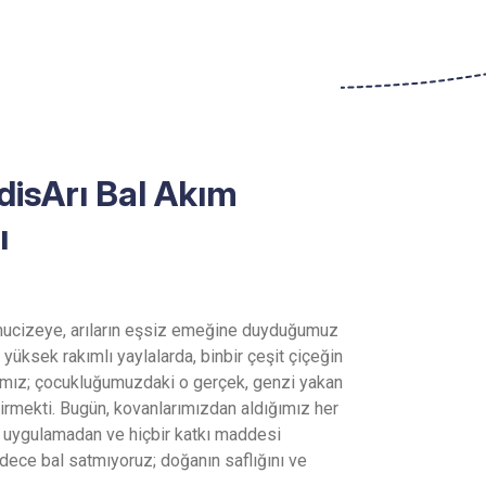
isArı Bal Akım
ı
ucizeye, arıların eşsiz emeğine duyduğumuz
 yüksek rakımlı yaylalarda, binbir çeşit çiçeğin
cımız; çocukluğumuzdaki o gerçek, genzi yakan
etirmekti. Bugün, kovanlarımızdan aldığımız her
em uygulamadan ve hiçbir katkı maddesi
dece bal satmıyoruz; doğanın saflığını ve