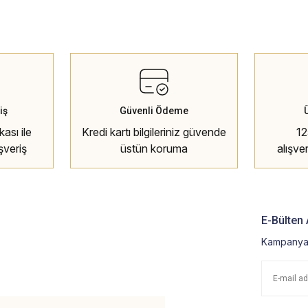
iş
Güvenli Ödeme
ası ile
Kredi kartı bilgileriniz güvende
12
şveriş
üstün koruma
alışve
E-Bülten 
Kampanya 