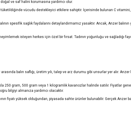
n doğal ve saf halini korumasına yardımcı olur.
 tüketildiğinde vücudu destekleyici etkilere sahiptir. İçerisinde bulunan C vitamin
alının spesifik sağlık faydalarını detaylandırmamız yasaktır. Ancak, Anzer balının 
yimlemek isteyen herkes için özel bir fırsat. Tadının yoğunluğu ve sağladığı fayda
r arasında balın saflığı, üretim yılı, talep ve arz durumu gibi unsurlar yer alır. Anzer
 250 gram, 500 gram veya 1 kilogramlık kavanozlar halinde satılır. Fiyatlar genellikl
oğru bilgiyi almanıza yardımcı olacaktır.
lının fiyatı yüksek olduğundan, piyasada sahte ürünler bulunabilir. Gerçek Anzer bal