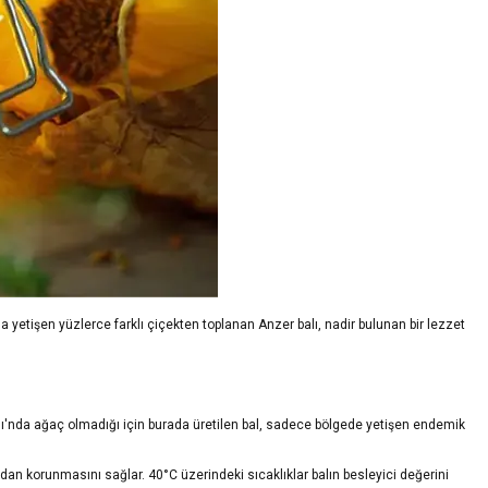
'nda yetişen yüzlerce farklı çiçekten toplanan Anzer balı, nadir bulunan bir lezzet
lası'nda ağaç olmadığı için burada üretilen bal, sadece bölgede yetişen endemik
adan korunmasını sağlar. 40°C üzerindeki sıcaklıklar balın besleyici değerini