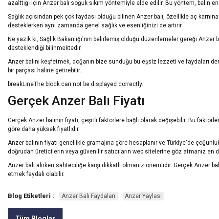
azalttığı için Anzer balı soğuk sıkım yöntemiyle elde edilir. Bu yöntem, balın e
Sağlık açısından pek çok faydası olduğu bilinen Anzer balı, özellikle aç karnına
desteklerken aynı zamanda genel sağlık ve esenliğinizi de artırır.
Ne yazık ki, Sağlık Bakanlığı'nın belirlemiş olduğu düzenlemeler gereği Anzer b
desteklendiği bilinmektedir.
Anzer balını keşfetmek, doğanın bize sunduğu bu eşsiz lezzeti ve faydaları dene
bir parçası haline getirebilir.
breakLineThe block can not be displayed correctly.
Gerçek Anzer Balı Fiyatı
Gerçek Anzer balının fiyatı, çeşitli faktörlere bağlı olarak değişebilir. Bu faktörle
göre daha yüksek fiyatlıdır.
Anzer balının fiyatı genellikle gramajına göre hesaplanır ve Türkiye'de çoğunlukla
doğrudan üreticilerin veya güvenilir satıcıların web sitelerine göz atmanız en d
Anzer balı alırken sahteciliğe karşı dikkatli olmanız önemlidir. Gerçek Anzer ba
etmek faydalı olabilir.
Blog Etiketleri :
Anzer Balı Faydaları
Anzer Yaylası
Tüm Bloglar