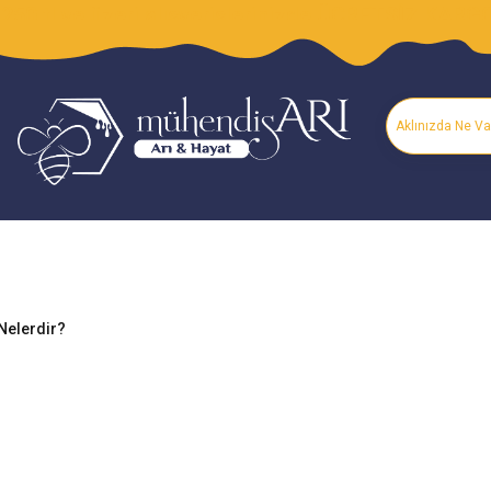
250 tl ve üzeri alışverişlerinizde ÜCRETSİZ KARG
 Nelerdir?