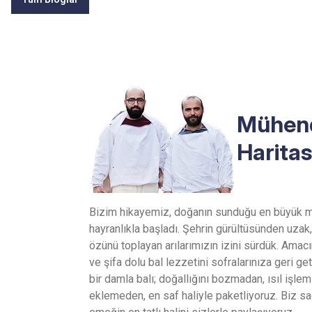
Mühend
Haritas
Bizim hikayemiz, doğanın sunduğu en büyük m
hayranlıkla başladı. Şehrin gürültüsünden uzak,
özünü toplayan arılarımızın izini sürdük. Ama
ve şifa dolu bal lezzetini sofralarınıza geri g
bir damla balı; doğallığını bozmadan, ısıl işl
eklemeden, en saf haliyle paketliyoruz. Biz sa