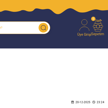
O!
0
Sepetim
Üye Girişi
20-12-2025
23:24