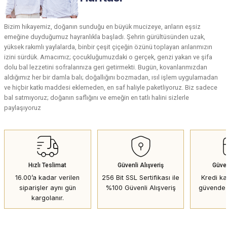
Bizim hikayemiz, doğanın sunduğu en büyük mucizeye, arıların eşsiz
emeğine duyduğumuz hayranlıkla başladı. Şehrin gürültüsünden uzak,
yüksek rakımlı yaylalarda, binbir çeşit çiçeğin özünü toplayan arılarımızın
izini sürdük. Amacımız; çocukluğumuzdaki o gerçek, genzi yakan ve şifa
dolu bal lezzetini sofralarınıza geri getirmekti. Bugün, kovanlarımızdan
aldığımız her bir damla balı; doğallığını bozmadan, ısıl işlem uygulamadan
ve hiçbir katkı maddesi eklemeden, en saf haliyle paketliyoruz. Biz sadece
bal satmıyoruz; doğanın saflığını ve emeğin en tatlı halini sizlerle
paylaşıyoruz
Hızlı Teslimat
Güvenli Alışveriş
Güve
16.00’a kadar verilen
256 Bit SSL Sertifikası ile
Kredi kar
siparişler aynı gün
%100 Güvenli Alışveriş
güvende 
kargolanır.