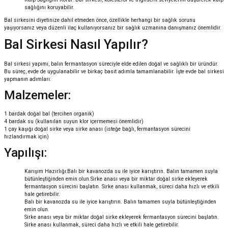
sağlığını koruyabilir.
Bal sirkesini diyetinize dahil etmeden önce, özellikle herhangi bir sağlık sorunu
yaşıyorsanız veya düzenli ilaç kullanıyorsanız bir sağlık uzmanına danışmanız önemlidir.
Bal Sirkesi Nasıl Yapılır?
Bal sirkesi yapımı, balın fermantasyon süreciyle elde edilen doğal ve sağlıklı bir üründür.
Bu süreç, evde de uygulanabilir ve birkaç basit adımla tamamlanabilir. İşte evde bal sirkesi
yapmanın adımları:
Malzemeler:
1 bardak doğal bal (tercihen organik)
4 bardak su (kullanılan suyun klor içermemesi önemlidir)
1 çay kaşığı doğal sirke veya sirke anası (isteğe bağlı, fermantasyon sürecini
hızlandırmak için)
Yapılışı:
Karışım Hazırlığı:Balı bir kavanozda su ile iyice karıştırın. Balın tamamen suyla
bütünleştiğinden emin olun.Sirke anası veya bir miktar doğal sirke ekleyerek
fermantasyon sürecini başlatın. Sirke anası kullanmak, süreci daha hızlı ve etkili
hale getirebilir.
Balı bir kavanozda su ile iyice karıştırın. Balın tamamen suyla bütünleştiğinden
emin olun.
Sirke anası veya bir miktar doğal sirke ekleyerek fermantasyon sürecini başlatın.
Sirke anası kullanmak, süreci daha hızlı ve etkili hale getirebilir.