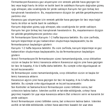
Fermantasyon:Kavanozu gaz alışverişine izin verecek şekilde hava geçirgen bir
bez veya kağıt havlu ile örtün ve lastik bant ile sabitleyin.Karışımı doğrudan güneş
ışığı almayan, oda sıcaklığında bir yerde saklayın.Karışımı her gün birkaç kez
karıştırarak havalandırın. Bu, mayalanmanın düzgün bir şekilde gerçekleşmesine
yardımcı olur.
Kavanozu gaz alışverişine izin verecek şekilde hava geçirgen bir bez veya kağıt
havlu ile örtün ve lastik bant ile sabitleyin.
Karışımı doğrudan güneş ışığı almayan, oda sıcaklığında bir yerde saklayın.
Karışımı her gün birkaç kez karıştırarak havalandırın. Bu, mayalanmanın düzgün
bir şekilde gerçekleşmesine yardımcı olur.
İlk Fermantasyon Süresi:Karışımı 1-2 hafta boyunca bekletin. Bu süre zarfında,
karışım köpürmeye ve gaz kabarcıkları oluşturmaya başlayacaktır, bu da
fermantasyonun başladığını gösterir.
Karışımı 1-2 hafta boyunca bekletin. Bu süre zarfında, karışım köpürmeye ve gaz
kabarcıkları oluşturmaya başlayacaktır, bu da fermantasyonun başladığını
gösterir.
İkincil Fermantasyon:İlk fermantasyon süreci tamamlandığında, sıvıyı dikkatlice
süzün ve başka bir temiz kavanoza aktarın.Kavanozun ağzını yine hava geçirgen
bir bez ile kapatıp, 4 ila 6 hafta daha bekletin. Bu süreçte sirke olgunlaşacak ve
lezzet kazanacaktır.
İlk fermantasyon süreci tamamlandığında, sıvıyı dikkatlice süzün ve başka bir
temiz kavanoza aktarın.
Kavanozun ağzını yine hava geçirgen bir bez ile kapatıp, 4 ila 6 hafta daha
bekletin. Bu süreçte sirke olgunlaşacak ve lezzet kazanacaktır.
Son Kontroller ve Saklama:İkincil fermantasyon süreci bittikten sonra, bal
sirkesinin tadına bakın. İstenilen asitlik ve tat elde edildiğinde, sirkeyi hava
geçirmez kapaklı bir şişe veya kavanoza aktarın.Bal sirkesini serin ve karanlık bir
yerde saklayın.
İkincil fermantasyon süreci bittikten sonra, bal sirkesinin tadına bakın. İstenilen
asitlik ve tat elde edildiğinde, sirkeyi hava geçirmez kapaklı bir şişe veya