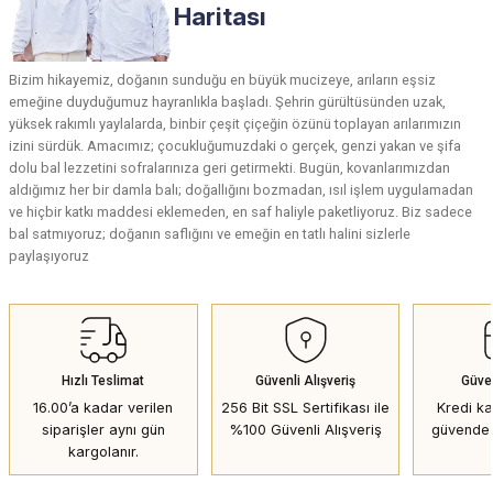
Haritası
Bizim hikayemiz, doğanın sunduğu en büyük mucizeye, arıların eşsiz
emeğine duyduğumuz hayranlıkla başladı. Şehrin gürültüsünden uzak,
yüksek rakımlı yaylalarda, binbir çeşit çiçeğin özünü toplayan arılarımızın
izini sürdük. Amacımız; çocukluğumuzdaki o gerçek, genzi yakan ve şifa
dolu bal lezzetini sofralarınıza geri getirmekti. Bugün, kovanlarımızdan
aldığımız her bir damla balı; doğallığını bozmadan, ısıl işlem uygulamadan
ve hiçbir katkı maddesi eklemeden, en saf haliyle paketliyoruz. Biz sadece
bal satmıyoruz; doğanın saflığını ve emeğin en tatlı halini sizlerle
paylaşıyoruz
Hızlı Teslimat
Güvenli Alışveriş
Güve
16.00’a kadar verilen
256 Bit SSL Sertifikası ile
Kredi kar
siparişler aynı gün
%100 Güvenli Alışveriş
güvende 
kargolanır.