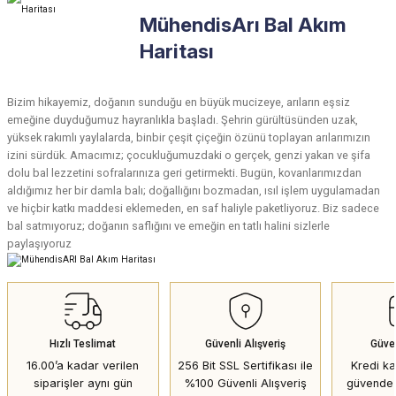
MühendisArı Bal Akım
Haritası
Bizim hikayemiz, doğanın sunduğu en büyük mucizeye, arıların eşsiz
emeğine duyduğumuz hayranlıkla başladı. Şehrin gürültüsünden uzak,
yüksek rakımlı yaylalarda, binbir çeşit çiçeğin özünü toplayan arılarımızın
izini sürdük. Amacımız; çocukluğumuzdaki o gerçek, genzi yakan ve şifa
dolu bal lezzetini sofralarınıza geri getirmekti. Bugün, kovanlarımızdan
aldığımız her bir damla balı; doğallığını bozmadan, ısıl işlem uygulamadan
ve hiçbir katkı maddesi eklemeden, en saf haliyle paketliyoruz. Biz sadece
bal satmıyoruz; doğanın saflığını ve emeğin en tatlı halini sizlerle
paylaşıyoruz
Hızlı Teslimat
Güvenli Alışveriş
Güve
16.00’a kadar verilen
256 Bit SSL Sertifikası ile
Kredi kar
siparişler aynı gün
%100 Güvenli Alışveriş
güvende 