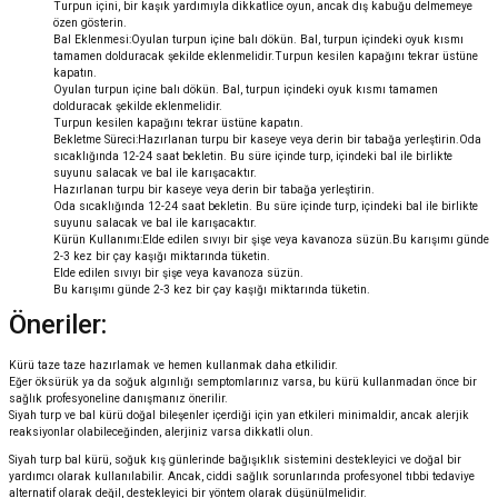
Turpun içini, bir kaşık yardımıyla dikkatlice oyun, ancak dış kabuğu delmemeye
özen gösterin.
Bal Eklenmesi:Oyulan turpun içine balı dökün. Bal, turpun içindeki oyuk kısmı
tamamen dolduracak şekilde eklenmelidir.Turpun kesilen kapağını tekrar üstüne
kapatın.
Oyulan turpun içine balı dökün. Bal, turpun içindeki oyuk kısmı tamamen
dolduracak şekilde eklenmelidir.
Turpun kesilen kapağını tekrar üstüne kapatın.
Bekletme Süreci:Hazırlanan turpu bir kaseye veya derin bir tabağa yerleştirin.Oda
sıcaklığında 12-24 saat bekletin. Bu süre içinde turp, içindeki bal ile birlikte
suyunu salacak ve bal ile karışacaktır.
Hazırlanan turpu bir kaseye veya derin bir tabağa yerleştirin.
Oda sıcaklığında 12-24 saat bekletin. Bu süre içinde turp, içindeki bal ile birlikte
suyunu salacak ve bal ile karışacaktır.
Kürün Kullanımı:Elde edilen sıvıyı bir şişe veya kavanoza süzün.Bu karışımı günde
2-3 kez bir çay kaşığı miktarında tüketin.
Elde edilen sıvıyı bir şişe veya kavanoza süzün.
Bu karışımı günde 2-3 kez bir çay kaşığı miktarında tüketin.
Öneriler:
Kürü taze taze hazırlamak ve hemen kullanmak daha etkilidir.
Eğer öksürük ya da soğuk algınlığı semptomlarınız varsa, bu kürü kullanmadan önce bir
sağlık profesyoneline danışmanız önerilir.
Siyah turp ve bal kürü doğal bileşenler içerdiği için yan etkileri minimaldir, ancak alerjik
reaksiyonlar olabileceğinden, alerjiniz varsa dikkatli olun.
Siyah turp bal kürü, soğuk kış günlerinde bağışıklık sistemini destekleyici ve doğal bir
yardımcı olarak kullanılabilir. Ancak, ciddi sağlık sorunlarında profesyonel tıbbi tedaviye
alternatif olarak değil, destekleyici bir yöntem olarak düşünülmelidir.