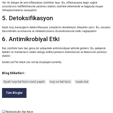
Her iki bileşen de anti-inflamatuar özellikler taşır. Bu, inflamasyona bağlı sağlık
sorunlarının hafifletilmesine yardımcı olabilir, özellikle eklemlerde ve boğazda oluşan
iltihaplanmalarla savaşabilir.
5. Detoksifikasyon
Siyah turp, karaciğerin detoksifikasyon süreçlerini destekleyici bileşikler içerir. Bu, vücudun
toksinlerden arınmasına ve metabolizmanın düzenlenmesine katkı sağlayabilir.
6. Antimikrobiyal Etki
Bal, özellikle ham bal, geniş bir yelpazede antimikrobiyal aktivite gösterir. Bu, patojenik
bakteri ve mantarların neden olduğu enfeksiyonların önlenmesine ve tedavisine yardımcı
olabilir.
breakLineThe block can not be displayed correctly.
Blog Etiketleri :
Siyah turp bal kürü nasıl yapılır
turp ve bal kürü
turplu bal
Tüm Bloglar