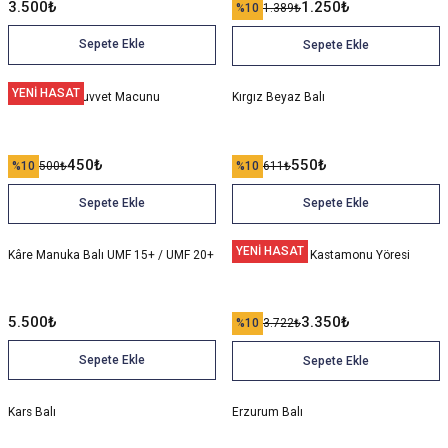
3.500
₺
1.250
₺
%10
1.389
₺
Sepete Ekle
Sepete Ekle
YENİ HASAT
Performans Kuvvet Macunu
Kırgız Beyaz Balı
450
₺
550
₺
%10
500
₺
%10
611
₺
Sepete Ekle
Sepete Ekle
YENİ HASAT
Kâre Manuka Balı UMF 15+ / UMF 20+
Kestane Balı - Kastamonu Yöresi
5.500
₺
3.350
₺
%10
3.722
₺
Sepete Ekle
Sepete Ekle
Kars Balı
Erzurum Balı