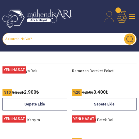
YENİ HASAT
Karakovan Kaya Balı
Ramazan Bereket Paketi
2.900
₺
3.400
₺
%10
3.222
₺
%20
4.250
₺
Sepete Ekle
Sepete Ekle
YENİ HASAT
YENİ HASAT
Çörekotu Ballı Karışım
Pergalı Polenli Petek Bal