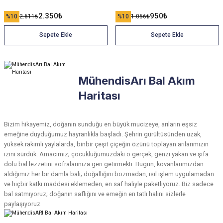
2.350
₺
950
₺
%10
2.611
₺
%10
1.056
₺
Sepete Ekle
Sepete Ekle
MühendisArı Bal Akım
Haritası
Bizim hikayemiz, doğanın sunduğu en büyük mucizeye, arıların eşsiz
emeğine duyduğumuz hayranlıkla başladı. Şehrin gürültüsünden uzak,
yüksek rakımlı yaylalarda, binbir çeşit çiçeğin özünü toplayan arılarımızın
izini sürdük. Amacımız; çocukluğumuzdaki o gerçek, genzi yakan ve şifa
dolu bal lezzetini sofralarınıza geri getirmekti. Bugün, kovanlarımızdan
aldığımız her bir damla balı; doğallığını bozmadan, ısıl işlem uygulamadan
ve hiçbir katkı maddesi eklemeden, en saf haliyle paketliyoruz. Biz sadece
bal satmıyoruz; doğanın saflığını ve emeğin en tatlı halini sizlerle
paylaşıyoruz